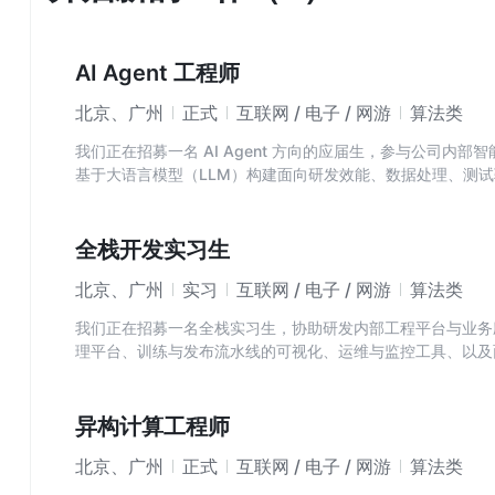
AI Agent 工程师
北京、广州
正式
互联网 / 电子 / 网游
算法类
我们正在招募一名 AI Agent 方向的应届生，参与公司内
基于大语言模型（LLM）构建面向研发效能、数据处理、测试验证等
动驾驶研发全流程中的落地实践。
主要职责
- 参与基于 LLM 的 Agent 系统设计与开发，包括任务
全栈开发实习生
- 协助构建 Agent 编排与调度框架，支持多 Agent 协作与
北京、广州
实习
互联网 / 电子 / 网游
算法类
- 参与 RAG（检索增强生成）系统的设计与优化，打通内部
- 协助设计 Agent 评测与质量保障体系，建立效果度量与回
我们正在招募一名全栈实习生，协助研发内部工程平台与业务
- 参与 MCP/Tool-Use 等工具集成框架的开发，扩展 Agen
理平台、训练与发布流水线的可视化、运维与监控工具、以及
- 编写高质量工程代码与技术文档，参与方案设计与代码评审
SRE 团队密切协作，在导师指导下完成从需求梳理到上线运
主要职责
- 参与内部平台与工具的前端开发（组件设计、交互体验、可
异构计算工程师
- 参与后端接口与微服务开发（API 设计、权限与审计、稳定
北京、广州
正式
互联网 / 电子 / 网游
算法类
- 对接平台与云原生基础设施，打通数据/模型/训练/部署等
- 编写高质量工程代码与测试用例，完善文档与使用指南