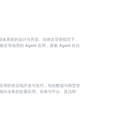
部智能体系统的设计与开发。你将在导师指导下，
场景的 Agent 应用，探索 Agent 在自
规划、工具调用、记忆管理与多轮交互
工作流自动化
知识库与文档体系
归基准
应用的前后端开发与迭代，包括数据与模型管
t 的能力边界
面向业务的轻量应用。你将与平台、算法和
维的完整闭环。
视化图表）
性治理）
核心流程的可视化与操作